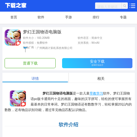
首页
软件
手游
排行
专题
梦幻王国物语电脑版
软件大小：183.20MB
软件语言：简体中文
软件授权：免费软件
支持系统：WinAll
软件厂商：
广州网易计算机系统有限公司
安全下载
普通下载
需360手机助手
详情
相关
梦幻王国物语电脑版
是一款儿童
早教学习
软件。梦幻王国物
语pc版卡通简约十足的画面，趣味的汉字拼写，轻松的便可掌握所有
最基本的日常单词。梦幻王国物语还有数数学习，轻松掌握20以内的
数数，还有物品识别功能，通过常见物品匹配认识物品。
软件介绍