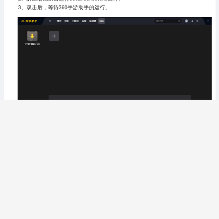
3、双击后，等待360手游助手的运行。
4、点击添加本地应用，按路径寻找刚刚解压包目录内的APK包，双击即可。
5、初次运行需等待4-5分钟，加载模拟器环境，出现应用图标即可运行了。
后期再
次运行时，已有模拟器环境，则可快速的启动。
版本：
6.2.4
| 更新时间：
2025-09-25
下载
硕士研究生西医综合电脑版6.2.4