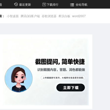
题
最近更新
下载排行
全站导航
索：
小智桌面
腾讯QQ客户端
谷歌浏览器
希沃白板
word2007