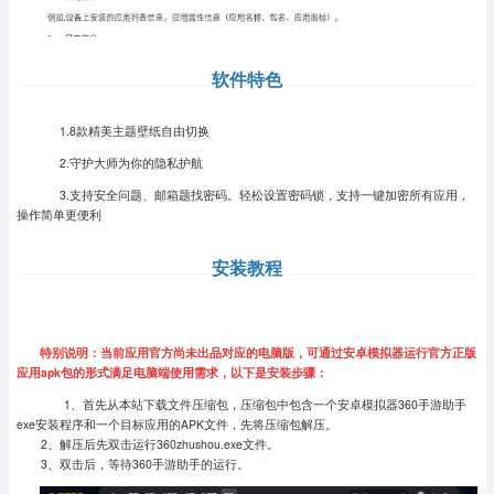
软件特色
1.8款精美主题壁纸自由切换
2.守护大师为你的隐私护航
3.支持安全问题、邮箱题找密码。轻松设置密码锁，支持一键加密所有应用，
操作简单更便利
安装教程
特别说明：当前应用官方尚未出品对应的电脑版，可通过安卓模拟器运行官方正版
应用apk包的形式满足电脑端使用需求，以下是安装步骤：
1、首先从本站下载文件压缩包，压缩包中包含一个安卓模拟器360手游助手
exe安装程序和一个目标应用的APK文件，先将压缩包解压。
2、解压后先双击运行360zhushou.exe文件。
3、双击后，等待360手游助手的运行。