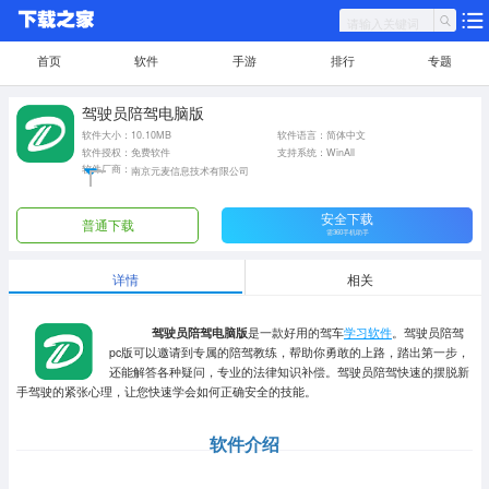
首页
软件
手游
排行
专题
驾驶员陪驾电脑版
软件大小：10.10MB
软件语言：简体中文
软件授权：免费软件
支持系统：WinAll
软件厂商：
南京元麦信息技术有限公司
安全下载
普通下载
需360手机助手
详情
相关
驾驶员陪驾电脑版
是一款好用的驾车
学习软件
。驾驶员陪驾
pc版可以邀请到专属的陪驾教练，帮助你勇敢的上路，踏出第一步，
还能解答各种疑问，专业的法律知识补偿。驾驶员陪驾快速的摆脱新
手驾驶的紧张心理，让您快速学会如何正确安全的技能。
软件介绍