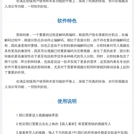
在满足初级用户使用和丰富功能的平衡上，保留了经典的转场、水印音视频淡
入淡出等功能，一切恰到好处。
软件特色
剪辑转换，一个重要的过程是解码再编码，根据用户指令搜索到分割点，在编
解码过程中，根据分割点自动停止编解码。相比于直接分割，由于存在复杂的编解码过
程，因此速度相对要慢。但也正是由于分割转换的编解码过程，分割转换对导入视频也
具有更高的兼容性，因其导出视频已经重新编码为完整视频，发生了质的改变，固分割
转换的更高兼容性在于甚至包括程序流等各种格式的导入分割。同时，分割转换包含了
两个过程，即分割和转换，也就是说这一技术实现了更多的需求，这里国内著名专业的
软件可看全能转换器的剪辑转换。尤其对于需要将视频分割同时移植到移动设备上起到
了重要的作用。
在满足初级用户使用和丰富功能的平衡上，保留了经典的转场、水印音视频淡
入淡出等功能，一切恰到好处。
使用说明
1.我们需要进入视频编辑界面
2.然后我们需要点击右上角的【插入素材】将需要剪辑的视频导入
3.接着将导入的视频，拖入下方的轨道1中(我们的所有操作都是在轨道中实现)