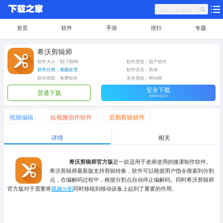
首页
软件
手游
排行
专题
希沃剪辑师
软件大小：92.73MB
软件类型：国产软件
软件分类：视频处理
软件语言：简体
软件授权：免费软件
支持系统：WinAll
安全下载
普通下载
需360手机助手
视频编辑
短视频创作软件
后期剪辑软件
详情
相关
希沃剪辑师官方版
是一款适用于老师使用的微课制作软件。
希沃剪辑师最新版支持剪辑转换，软件可以根据用户指令搜索到分割
点，在编解码过程中，根据分割点自动停止编解码。同时希沃剪辑师
官方版对于需要将
视频分割
同时移植到移动设备上起到了重要的作用。