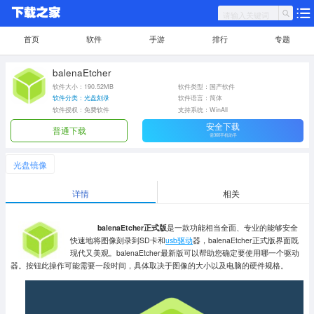
首页
软件
手游
排行
专题
balenaEtcher
软件大小：190.52MB
软件类型：国产软件
软件分类：光盘刻录
软件语言：简体
软件授权：免费软件
支持系统：WinAll
安全下载
普通下载
需360手机助手
光盘镜像
详情
相关
balenaEtcher正式版
是一款功能相当全面、专业的能够安全
快速地将图像刻录到SD卡和
usb驱动
器，balenaEtcher正式版界面既
现代又美观。balenaEtcher最新版可以帮助您确定要使用哪一个驱动
器。按钮此操作可能需要一段时间，具体取决于图像的大小以及电脑的硬件规格。