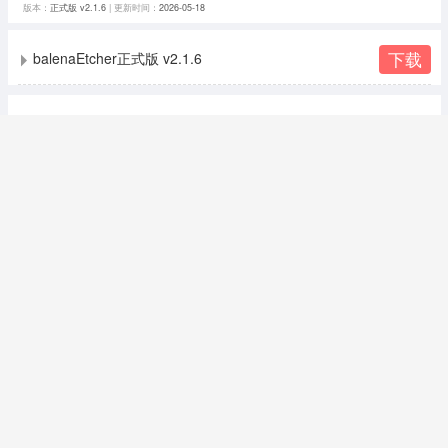
版本：
正式版 v2.1.6
| 更新时间：
2026-05-18
下载
balenaEtcher正式版 v2.1.6
猜你喜欢
光盘镜像
光盘镜像
更多>>
镜像软件效果类似于压缩软件，都是将特定的一系列文件按照
一定的格式制作成单一的文件，以方便用户下载和使用。与压
缩文件不同的是镜像软件可以被特定的软件识别并可直接刻录
到光盘上。镜像文件有以下几种常见的格式，ISO、IMG、VC
D、NRG、BIN等等。想要制作镜像文件的用户可以使用以下软
件进行制作。
NeroDigital
ISO文件生成工具(ISOMaker)V1.0.3绿色中文版
WinCDEmu
金山模拟光驱
详情
详情
详情
详情