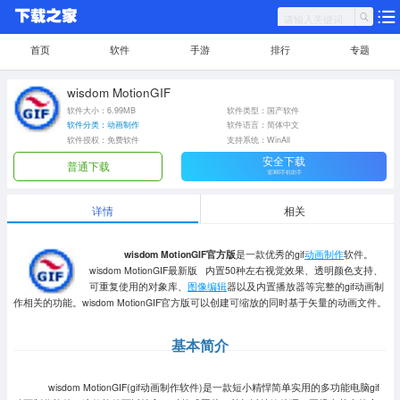
首页
软件
手游
排行
专题
wisdom MotionGIF
软件大小：6.99MB
软件类型：国产软件
软件分类：动画制作
软件语言：简体中文
软件授权：免费软件
支持系统：WinAll
安全下载
普通下载
需360手机助手
详情
相关
wisdom MotionGIF官方版
是一款优秀的gif
动画制作
软件。
wisdom MotionGIF最新版 内置50种左右视觉效果、透明颜色支持、
可重复使用的对象库、
图像编辑
器以及内置播放器等完整的gif动画制
作相关的功能。wisdom MotionGIF官方版可以创建可缩放的同时基于矢量的动画文件。
基本简介
wisdom MotionGIF(gif动画制作软件)是一款短小精悍简单实用的多功能电脑gif