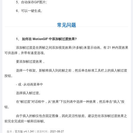
5、自动保存GIF图片;
6、可以一键生成。
常见问题
1、 如何在 MotionGIF 中添加帧过渡效果?
添加帧过渡是在两帧之间添加视觉效果(许多帧)来显示动画。有 21 种内置效果
可供选择，并带有速度选项。
要添加帧过渡效果，
选择一个框架。新帧将插入到此帧之前，然后单击标准工具栏上的插入帧过渡
按钮。
- 或 -从动画菜单中
选择插入帧过渡。
在“帧过渡”对话框中，从“效果”下拉列表中选择一种效果，然后单击“插入”按
钮。
由于插入的帧仅包含固定图像，因此灵活性较差。建议您在添加帧过渡效果之
前完全完成前一帧和目标帧。
版本：
官方版 v4.1.341
| 更新时间：
2021-08-27