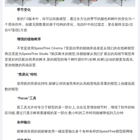
季节变化
新的7.0版本中，你可以转换模型，通过全方位的季节的颜色和树叶的变化与一
个滑块控件。创建无限数量的基于结构的变化，包括叶中的过渡态，更在最终渲染(仅
在V7影院)方差
增强的植物树库
不管是使用SpeedTree Cinema 7里面自带的植物库或者是从我们的在线树模型
商店里面为SpeedTree Studio 7购买树木的模型,你都能够从我们扩展后的高细节模型库
里更好的匹配自然界的树木.新的模型的每个树叶跟针叶(杉树,松树)运动的都更加真实,
更加细微的风场设置.
“简易化”特性
使用新的简易化特性,能够让你快速简单的从高精度电影质量的模型上创建低面
数的模型
“Focus”工具
新工具允许你专注于模型的某一部分上,当在近景增加细节时，增强了软件的响
应功能.通过只显示树将要建模的某一部分,数小时的工作时间能够降低到几分钟
各种输出
能够很容易的就能够使用一键设置输出多个各种各样的SpeedTree模型跟网络