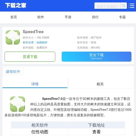
首页
软件
手游
排行
专题
SpeedTree
软件大小：192.05MB
软件类型：国产软件
软件分类：动画制作
软件语言：简体
软件授权：免费软件
支持系统：|WinAll|
安全下载
普通下载
需360手机助手
建模软件
详情
相关
SpeedTree7.0
是一款专注于3D树木的建模工具，包含了数百
种以上的品种及高质量贴图，支持大片的树木的快速建立和渲染，还
内置自定义枝、叶模型及纹理编辑功能，SpeedTree7.0曾打造过1000
多款游戏和100多部电影短片，方便快捷，擅长生成复杂的植被模型。
相关软件
下载地址
任性动图
查看