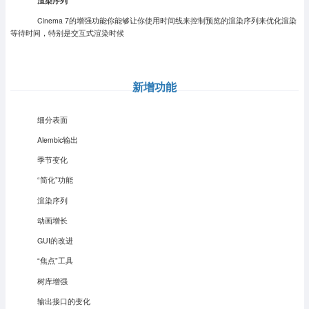
渲染序列
Cinema 7的增强功能你能够让你使用时间线来控制预览的渲染序列来优化渲染
等待时间，特别是交互式渲染时候
新增功能
细分表面
Alembic输出
季节变化
“简化”功能
渲染序列
动画增长
GUI的改进
“焦点”工具
树库增强
输出接口的变化