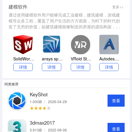
建模软件
更多>>
通过使用建模软件用户能够完成工业建模，建筑建模，游戏建
模等众多工程，覆盖了用户生活的方方面面，为时下的时代创
造了无穷的价值，如建筑建模能够制造的房屋的虚拟构架，让
你进行观赏，这对用户进行游戏三维设计具有重大的帮助。另
外建模也能够用于虚拟现实制作，创造出虚拟的真实世界中的
场景。因此建模软件在我们的生活中有着极其重要的作用。
SolidWorks2025
ansys spaceclaim 2017
VRoid Studio
Autodesk Advance Steel 2021
详情
详情
详情
详情
同类推荐
KeyShot
查看
1.00GB
/
2026-04-29
3dmax2017
查看
3.91GB
/
2022-06-06