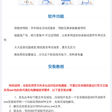
软件功能
·智能找驾校，学车报名活动优惠多，驾校宝典体验极速驾培
·做题免广告，精力更集中;不过还理赔，让初来驾道的你体验优易学车考试无
忧
·大大还原试题难度,模拟真实考试场景，通关无压力
·教练帮您划重难点，分为五个阶段闯关练习，有料更有趣
安装教程
特别说明：当前应用官方尚未出品对应的电脑版，可通过安卓模拟器运行官方正版
应用apk包的形式满足电脑端使用需求，以下是安装步骤：
1、首先从本站下载文件压缩包，压缩包中包含一个安卓模拟器360手游助手
exe安装程序和一个目标应用的APK文件，先将压缩包解压。
2、解压后先双击运行360zhushou.exe文件。
3、双击后，等待360手游助手的运行。