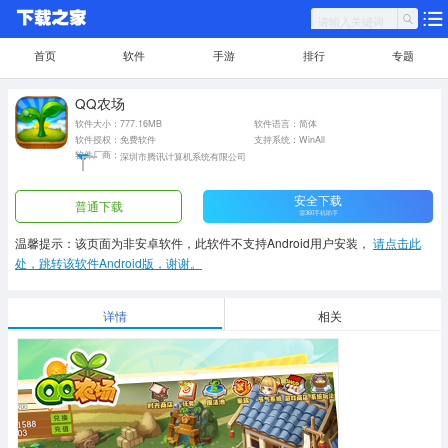
首页
软件
手游
排行
专题
QQ农场
软件大小：777.16MB
软件语言：简体
软件授权：免费软件
支持系统：WinAll
软件厂商：
深圳市腾讯计算机系统有限公司
安全下载
普通下载
需360手机助手
温馨提示：该页面为非安卓软件，此软件不支持Android用户安装，
请点击此
处，跳转该软件Android版，谢谢。
详情
相关