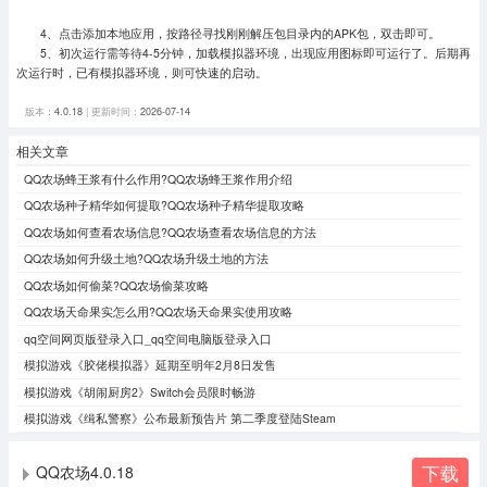
4、点击添加本地应用，按路径寻找刚刚解压包目录内的APK包，双击即可。
5、初次运行需等待4-5分钟，加载模拟器环境，出现应用图标即可运行了。
后期再
次运行时，已有模拟器环境，则可快速的启动。
版本：
4.0.18
| 更新时间：
2026-07-14
相关文章
QQ农场蜂王浆有什么作用?QQ农场蜂王浆作用介绍
QQ农场种子精华如何提取?QQ农场种子精华提取攻略
QQ农场如何查看农场信息?QQ农场查看农场信息的方法
QQ农场如何升级土地?QQ农场升级土地的方法
QQ农场如何偷菜?QQ农场偷菜攻略
QQ农场天命果实怎么用?QQ农场天命果实使用攻略
qq空间网页版登录入口_qq空间电脑版登录入口
模拟游戏《胶佬模拟器》延期至明年2月8日发售
模拟游戏《胡闹厨房2》Switch会员限时畅游
模拟游戏《缉私警察》公布最新预告片 第二季度登陆Steam
下载
QQ农场4.0.18