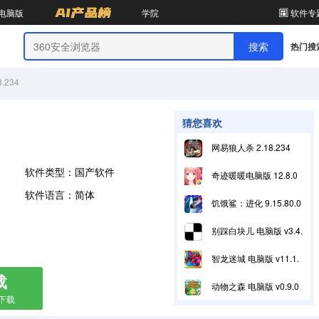
电脑版
学院
软件专
热门搜
.234
猜您喜欢
网易狼人杀 2.18.234
软件类型：国产软件
奇迹暖暖电脑版 12.8.0
软件语言：简体
饥饿鲨：进化 9.15.80.0
别踩白块儿 电脑版 v3.4.6.4
智龙迷城 电脑版 v11.1.1
载
动物之森 电脑版 v0.9.0
箱下载