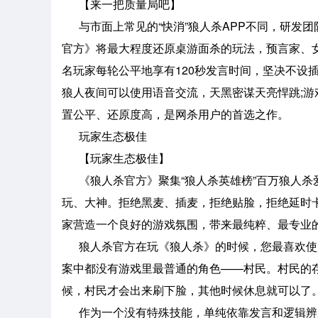
【来一把质量局吧】
与市面上常见的“快消”狼人杀APP不同，研发
官方》将最大程度还原桌游面杀的玩法，预言家、
名玩家每轮公平地享有120秒发言时间，坚决不设
狼人夜间可以使用语音交流，天黑密谋天亮悍跳;
置公平、还原度高，是网杀用户的首选之作。
玩家生态极佳
【玩家生态极佳】
《狼人杀官方》聚集“狼人杀英雄榜”百万狼人杀
玩、大神。拒绝黑麦、插麦，拒绝贴脸，拒绝延时卡
家营造一个良好的游戏氛围，带来最纯粹、最专业
狼人杀官方在玩《狼人杀》的时候，您最喜欢使用
案中都没有游戏里最普通的角色——村民。村民的
候，村民才会出来刷下脸，其他时候休息就可以了
作为一个没有特殊技能，单纯依靠发言和逻辑辨