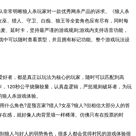
团队非常明晰狼人杀玩家对一款优秀网杀产品的诉求。《狼人杀
女巫、猎人、守卫、白痴、狼王等全套角色应有尽有，同时每
插麦、延时卡，坚持最严谨的游戏规则;游戏内支持语音功能，
游戏中可以随时查看票型，并且拥有标记功能。整个游戏玩法设
爱好者，都是真正以玩法为核心的玩家，随时可以匹配到高
，120秒公平烧脑较量，认真盘逻辑，严惩规则破坏者，为玩
的狼人杀游戏体验。
什么角色?是预言家?猎人?女巫?狼人?但相信大部分人的答
存在感，就好像人肉背景墙一样稀薄。仿佛只有在投票的时
。
别狼人与好人的弱势角色，很多人都会觉得村民的游戏体验很