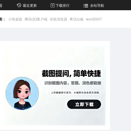
题
最近更新
下载排行
全站导航
索：
小智桌面
腾讯QQ客户端
谷歌浏览器
希沃白板
word2007