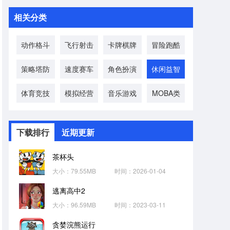
相关分类
动作格斗
飞行射击
卡牌棋牌
冒险跑酷
策略塔防
速度赛车
角色扮演
休闲益智
体育竞技
模拟经营
音乐游戏
MOBA类
下载排行
近期更新
茶杯头
大小：79.55MB
时间：2026-01-04
逃离高中2
大小：96.59MB
时间：2023-03-11
贪婪浣熊运行