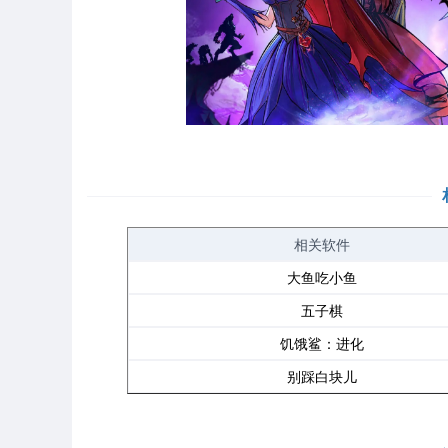
相关软件
大鱼吃小鱼
五子棋
饥饿鲨：进化
别踩白块儿