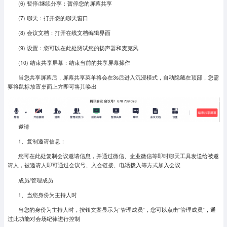
(6) 暂停/继续分享：暂停您的屏幕共享
(7) 聊天：打开您的聊天窗口
(8) 会议文档：打开在线文档编辑界面
(9) 设置：您可以在此处测试您的扬声器和麦克风
(10) 结束共享屏幕：结束当前的共享屏幕操作
当您共享屏幕后，屏幕共享菜单将会在3s后进入沉浸模式，自动隐藏在顶部，您需
要将鼠标放置桌面上方即可将其唤出
邀请
1、复制邀请信息：
您可在此处复制会议邀请信息，并通过微信、企业微信等即时聊天工具发送给被邀
请人，被邀请人即可通过会议号、入会链接、电话拨入等方式加入会议
成员/管理成员
1、当您身份为主持人时
当您的身份为主持人时，按钮文案显示为“管理成员”，您可以点击“管理成员”，通
过此功能对会场纪律进行控制