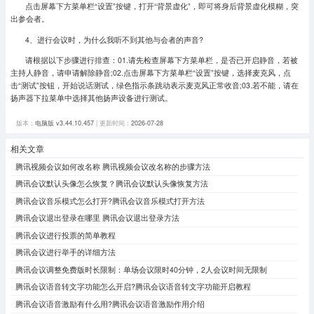
点击屏幕下方菜单栏“设置”按键，打开“背景虚化”，即可将身后背景虚化模糊，突
出参会者。
4、进行会议时，为什么我听不到其他与会者的声音?
请根据以下步骤进行排查：01.请先检查屏幕下方菜单栏，是否已开启静音，若被
主持人静音，请申请解除静音;02.点击屏幕下方菜单栏“设置”按键，选择麦克风，点
击“测试”按钮，开始说话测试，绿色指示条跳动表示麦克风正常收音;03.若不能，请在
扬声器下拉菜单中选择其他扬声设备进行测试。
版本：
电脑版 v3.44.10.457
| 更新时间：
2026-07-28
相关文章
腾讯视频会议如何改名称 腾讯视频会议改名称的步骤方法
腾讯会议默认头像怎么恢复？腾讯会议默认头像恢复方法
腾讯会议音乐模式怎么打开?腾讯会议音乐模式打开方法
腾讯会议退出登录在哪里 腾讯会议退出登录方法
腾讯会议进行投票的简单教程
腾讯会议进行举手的详细方法
腾讯会议调整免费版时长限制：单场会议限时40分钟，2人会议时间无限制
腾讯会议语音转文字功能怎么开启?腾讯会议语音转文字功能开启教程
腾讯会议语音激励有什么用?腾讯会议语音激励作用介绍