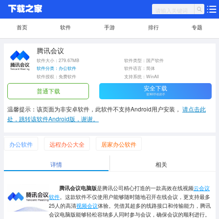
首页
软件
手游
排行
专题
腾讯会议
软件大小：279.67MB
软件类型：国产软件
软件分类：办公软件
软件语言：简体
软件授权：免费软件
支持系统：WinAll
安全下载
普通下载
需360手机助手
温馨提示：该页面为非安卓软件，此软件不支持Android用户安装，
请点击此
处，跳转该软件Android版，谢谢。
办公软件
远程办公大全
居家办公软件
详情
相关
腾讯会议电脑版
是腾讯公司精心打造的一款高效在线视频
云会议
软件
。这款软件不仅使用户能够随时随地召开在线会议，更支持最多
25人的高清
视频会议
体验。凭借其超多的线路接口和传输能力，腾讯
会议电脑版能够轻松容纳多人同时参与会议，确保会议的顺利进行。