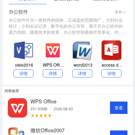
办公软件
更多>>
办公软件作为一类软件的统称，它涵盖的范围很广，大到社会
统计，小到会议记录，数字化的办公等等，离不开办公软件的
鼎力协助。随着技术的发展，办公软件朝着操作简单化、功能
细化等方向发展。讲究大而全的office系列和专注某些功能深化
的小软件并驾齐驱。另外，政府用的电子政务，税务用的税务
系统以及企业用的协同办公软件，这些也都属于办公软件，不
再局限于传统的打打字、做做表格之类的软件。小编在这里做
了一个日常办公中常见的一些软件的合集，有更多特色的办公
visio2016
WPS Office 2020
word2013
access database engine
工具也请推荐给我们噢。
详情
详情
详情
详情
同类推荐
WPS Office
查看
231.00MB
/
2026-08-03
微软Office2007