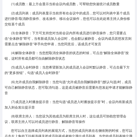
(1)成员数：最上方会显示当前会议内成员数，可帮助您快速统计成员数量
(2)成员列表：成员列表显示当前所有在会议中的成员，您可以对列表中某个成员
进行静音/取消静音操作、改名操作、移出会议操作，您也可以在此处将主持人身份移
交给某个成员
(3)全体静音：下方可支持您对当前会议内所有成员进行静音操作，您只需要点
击“全体静音”即可，当有新成员加入会议时，也会默认被静音，会议内成员若想发言则
需要点击“解除静音”举手向您申请，当您同意后，该成员才可发言
(4)解除全体静音：当您想取消全体静音的状态的时候，可点击“解除全体静音”按
钮，这时所有成员都可自由解除静音状态
(5)成员入会时静音：当您希望新加入的成员进入会议时默认静音，可点击最下方
的“更多按钮”，勾选“成员入会时静音”
(6)允许成员自我解除静音：当您勾选“允许成员自我解除静音”(默认勾选)时，成员
可自己解除静音状态，您可取消勾选，这是成员被静音后需要向您发起申请才能解除静
音
(7)成员进入时播放提示音：当您勾选“成员进入时播放提示音”时，会议内有新成员
加入则会发出提示音
(8)联席主持人：当您设为其他成员为联席主持人时，这位成员可协助您管理会
议，联席主持人可以对成员进行静音、解除静音等操作
您可以自主选择成员列表的展现方式，当您的成员列表在右侧依附的时候，您可以
点击左上角的下拉框选择关闭成员列表或者独立弹出成员列表。当您的成员列表独立弹