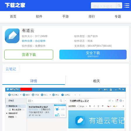
首页
软件
手游
排行
专题
有道云
软件大小：317.24MB
软件类型：国产软件
软件分类：办公软件
软件语言：简体
软件授权：免费软件
支持系统：|WinXP|Win7|WinAll|
安全下载
普通下载
需360手机助手
云笔记
详情
相关