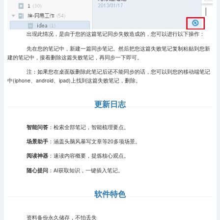
出现此情况，是由于您的这篇笔记同步失败造成的，您可以进行以下操作：
先在您的笔记中，新建一篇同步笔记。然后把您这篇失败笔记复制粘贴到您新
建的笔记中，接着删除这篇失败笔记，再同步一下即可。
注：如果您在桌面版删除此笔记后还不能同步的话，您可以到您的移动端笔记
中(iphone、android、ipad)上找到这篇失败笔记，删除。
更新日志
智能问答
：检索全部笔记，智能梳理要点。
场景助手
：涵盖头脑风暴写文章等20多项场景。
阅读神器
：速读内容概要，提炼核心观点。
随心提问
：AI获取知识，一键插入笔记。
软件特色
资料备份永久储存，不怕丢失