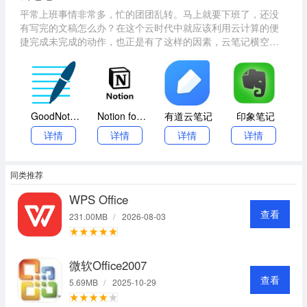
平常上班事情非常多，忙的团团乱转。马上就要下班了，还没
有写完的文稿怎么办？在这个云时代中就应该利用云计算的便
捷完成未完成的动作，也正是有了这样的因素，云笔记横空出
世了。云笔记因为用了"云"的存在，就不仅仅是一款简单的记事
软件了，它能让您快速，轻松地保存任何事情。小编整理了一
些常用的云笔记软件，欢迎下载！
GoodNotes
Notion for Windows
有道云笔记
印象笔记
详情
详情
详情
详情
同类推荐
WPS Office
查看
231.00MB
/
2026-08-03
微软Office2007
查看
5.69MB
/
2025-10-29