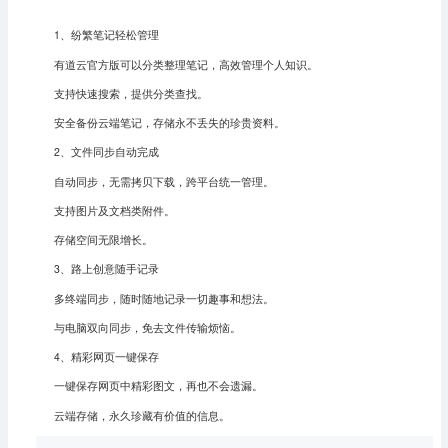
1、纷繁笔记轻松管理
有道云官方版可以
分类整理笔记，高效管理个人知识。
支持快速搜索，提供分类查找。
安全备份云端笔记，存储永不丢失的珍贵资料。
2、文件同步自动完成
自动同步，无需拷贝下载，跨平台统一管理。
支持图片及文档类附件。
存储空间无限增长。
3、路上创意随手记录
多终端同步，随时随地记录一切趣事和想法。
与电脑双向同步，免去文件传输烦恼。
4、精彩网页一键保存
一键保存网页中精彩图文，再也不会遗漏。
云端存储，永久珍藏有价值的信息。