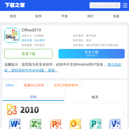
首页
软件
手游
排行
专题
Office2010
软件大小：5.69MB
软件类型：国产软件
软件分类：办公软件
软件语言：简体
软件授权：官方软件
支持系统：|WinXP|Win7|Win10|WinAll|
安全下载
普通下载
需360手机助手
温馨提示：该页面为非安卓软件，此软件不支持Android用户安装，
请点击此
处，跳转该软件Android版，谢谢。
office
电脑办公软件
幻灯片制作软件
详情
相关