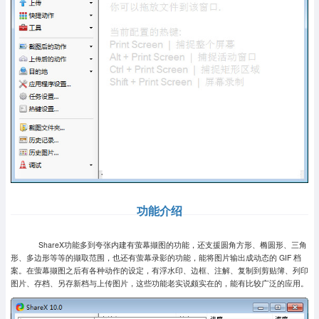
功能介绍
ShareX功能多到夸张内建有萤幕撷图的功能，还支援圆角方形、椭圆形、三角
形、多边形等等的撷取范围，也还有萤幕录影的功能，能将图片输出成动态的 GIF 档
案。在萤幕撷图之后有各种动作的设定，有浮水印、边框、注解、复制到剪贴簿、列印
图片、存档、另存新档与上传图片，这些功能老实说颇实在的，能有比较广泛的应用。