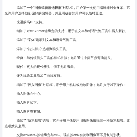
添加了一个”图像编辑器选择器”对话框，用户第一次使用编辑器时会显示。它
允许用户选择他们偏好的编辑器，并且明确告知用户可以随时更改。
改进的高DPI支持。
增加了对ctrI+Enter键绑定的支持，用于在文本和对话气泡工具中插入新行。
添加了“字体”选项到文本和语音气泡工具。
添加了“箭头样式”选项到箭头工具。
经典：与传统箭头工具的样式相似；允许通过中间节点弯曲箭头。
现代：更大的现代箭头，但不允许弯曲。
还为线条工具添加了曲线支持。
增加了“插入图像”对话框，用于用户粘贴或拖放图像；允许执行以下操作：
插入图像在中心。
插入图片如下。
插入图片在右侧。
添加了“快速裁剪”选项；它允许用户像使用旧版图像编辑器一样快速裁剪。此
选项默认启用。
交换ctrl+shift+按键绑定与ctrl+。现在按ctrl+会复制图像而不是复制形状。