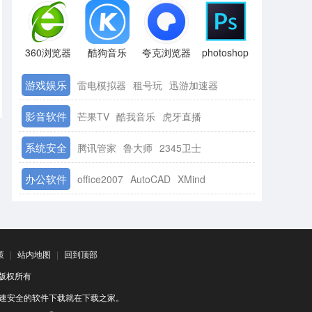
360浏览器
酷狗音乐
夸克浏览器
photoshop
游戏娱乐
雷电模拟器
租号玩
迅游加速器
影音软件
芒果TV
酷我音乐
虎牙直播
系统安全
腾讯管家
鲁大师
2345卫士
办公软件
office2007
AutoCAD
XMind
策
|
站内地图
|
回到顶部
司 版权所有
速安全的软件下载就在下载之家。