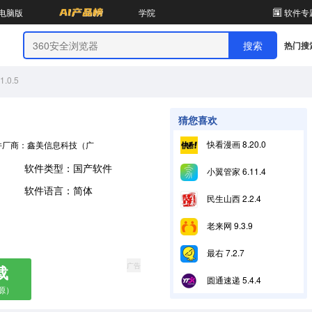
电脑版
学院
软件专
热门搜
.0.5
猜您喜欢
快看漫画 8.20.0
件厂商：鑫美信息科技（广东）有限公司
软件类型：国产软件
小翼管家 6.11.4
软件语言：简体
民生山西 2.2.4
老来网 9.3.9
最右 7.2.7
广告
载
圆通速递 5.4.4
源）