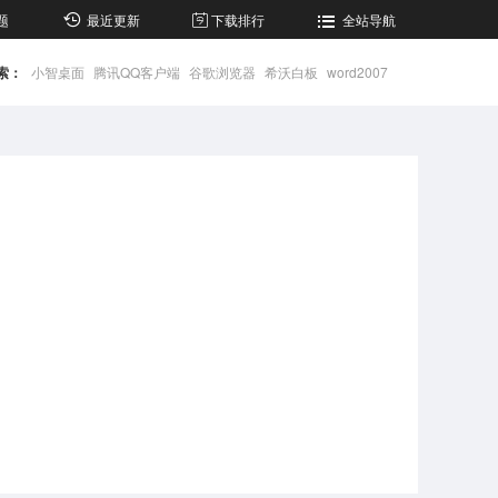
题
最近更新
下载排行
全站导航
索：
小智桌面
腾讯QQ客户端
谷歌浏览器
希沃白板
word2007