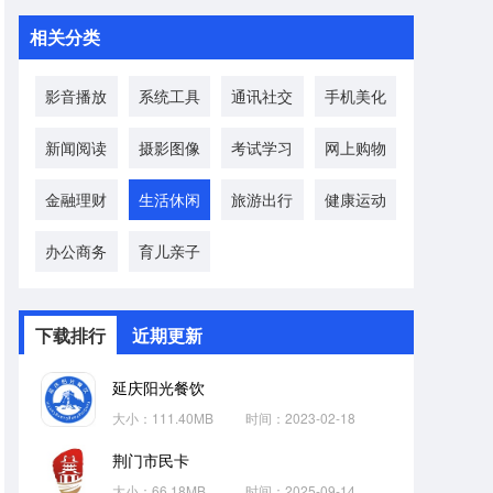
相关分类
影音播放
系统工具
通讯社交
手机美化
新闻阅读
摄影图像
考试学习
网上购物
金融理财
生活休闲
旅游出行
健康运动
办公商务
育儿亲子
下载排行
近期更新
延庆阳光餐饮
大小：111.40MB
时间：2023-02-18
荆门市民卡
大小：66.18MB
时间：2025-09-14