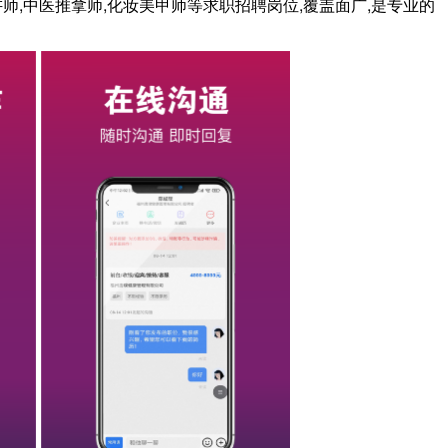
讲师,中医推拿师,化妆美甲师等求职招聘岗位,覆盖面广,是专业的