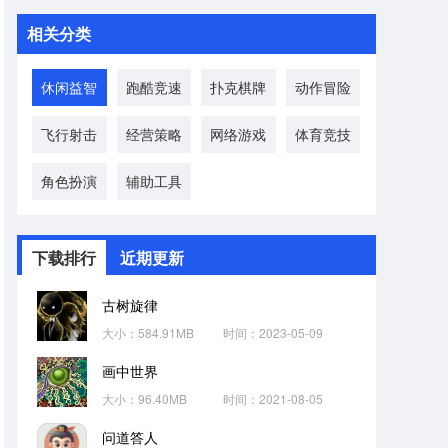
相关分类
休闲益智
跑酷竞速
扑克棋牌
动作冒险
飞行射击
经营策略
网络游戏
体育竞技
角色扮演
辅助工具
下载排行
近期更新
古树旋律
大小：584.91MB
时间：2023-05-09
画中世界
大小：96.40MB
时间：2021-08-05
问道答人