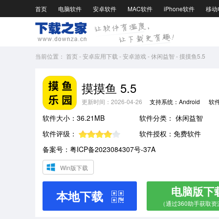
首页
电脑软件
安卓软件
MAC软件
iPhone软件
移动
当前位置：
首页
-
安卓应用下载
-
安卓游戏
-
休闲益智
-
摸摸鱼5.5
摸摸鱼 5.5
更新时间：2026-04-26
支持系统：Android
软
软件大小：36.21MB
软件分类：
休闲益智
软件评级：
软件授权：免费软件
备案号：粤ICP备2023084307号-37A
Win版下载
电脑版下
本地下载
（通过360助手获取资