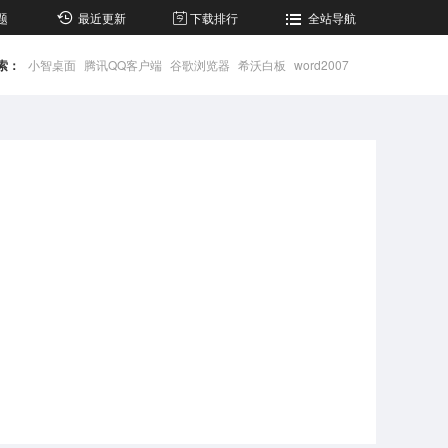
题
最近更新
下载排行
全站导航
索：
小智桌面
腾讯QQ客户端
谷歌浏览器
希沃白板
word2007