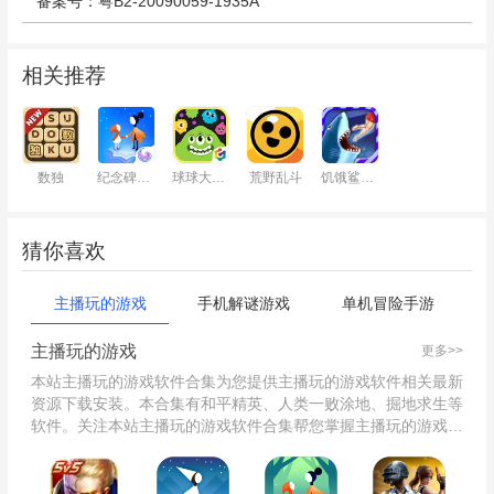
备案号：粤B2-20090059-1935A
相关推荐
数独
纪念碑谷2
球球大作战
荒野乱斗
饥饿鲨：进化
猜你喜欢
主播玩的游戏
手机解谜游戏
单机冒险手游
主播玩的游戏
更多>>
本站主播玩的游戏软件合集为您提供主播玩的游戏软件相关最新
资源下载安装。本合集有和平精英、人类一败涂地、掘地求生等
软件。关注本站主播玩的游戏软件合集帮您掌握主播玩的游戏软
件最新版本动态，并提供同类型相关软件的下载，望能助您提升
效率，快速解决遇到的难题！欢迎大家关注本站，了解更多资
讯！