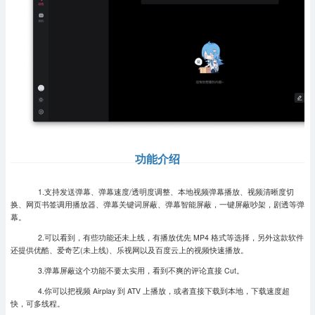
功能介绍
1.支持发送弹幕、弹幕速度/透明度调整、本地视频弹幕播放、视频清晰度切
换、网页书签调用播放器、弹幕关键词屏蔽、弹幕智能屏蔽，一键屏蔽吵架，剧透等弹
幕。
2.可以看到，有些功能还未上线，有播放优先 MP4 格式等选择，另外这款软件
还提供优酷、爱奇艺(未上线)、乐视网以及百度云上的视频快速播放。
3.弹幕屏蔽这个功能不要太实用，看到不爽的评论直接 Cut。
4.你可以把视频 Airplay 到 ATV 上播放，或者直接下载到本地，下载速度超
快，可多线程。