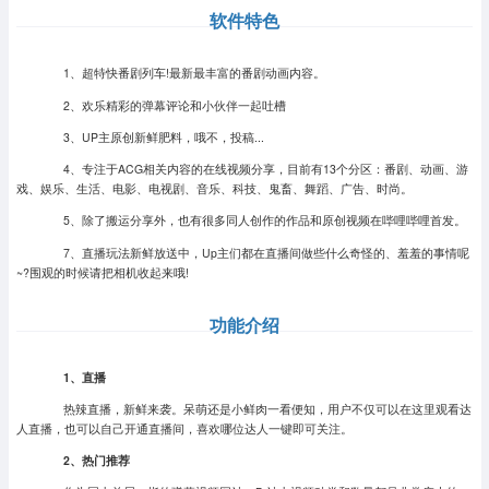
软件特色
1、超特快番剧列车!最新最丰富的番剧动画内容。
2、欢乐精彩的弹幕评论和小伙伴一起吐槽
3、UP主原创新鲜肥料，哦不，投稿...
4、专注于ACG相关内容的在线视频分享，目前有13个分区：番剧、动画、游
戏、娱乐、生活、电影、电视剧、音乐、科技、鬼畜、舞蹈、广告、时尚。
5、除了搬运分享外，也有很多同人创作的作品和原创视频在哔哩哔哩首发。
7、直播玩法新鲜放送中，Up主们都在直播间做些什么奇怪的、羞羞的事情呢
~?围观的时候请把相机收起来哦!
功能介绍
1、直播
热辣直播，新鲜来袭。呆萌还是小鲜肉一看便知，用户不仅可以在这里观看达
人直播，也可以自己开通直播间，喜欢哪位达人一键即可关注。
2、热门推荐