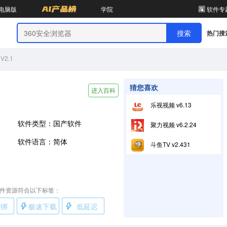
电脑版
学院
软件专
热门搜
V2.1
猜您喜欢
进入百科
乐视视频 v6.13
软件类型：国产软件
聚力视频 v6.2.24
软件语言：简体
斗鱼TV v2.431
件资源符合以下标签：
捆绑
极速下载
低延迟