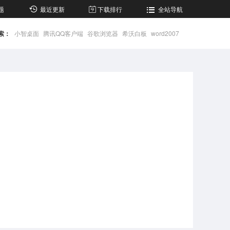
题
最近更新
下载排行
全站导航
索：
小智桌面
腾讯QQ客户端
谷歌浏览器
希沃白板
word2007