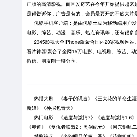
正版的高清影视。而且爱奇艺在今年开始提供越来
是得告诉你，广告是有的，会员是要开的不然大片
优酷手机客户端：是由优酷土豆为移动端用户发
电影、综艺、动漫、音乐、热点资讯等，还有很多
2345影视大全iPhone版聚合国内20家视频网
看片神器!聚合了全网15万电影、电视剧、综艺、
微信、朋友圈一键分享。
热播大剧：《妻子的谎言》《王大花的革命生涯
新娘》《神探包青天》
热门电影：《速度与激情7》《速度与激情1-6》
《赤道》《复仇者联盟2：奥创纪元》《河东狮吼二
精彩综艺：《奔跑吧兄弟第二季》《花样姐姐》