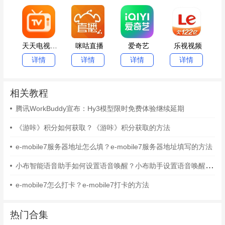
同类型相关软件的下载，望能助您提升效率，快速解决遇到的难
题！
天天电视直播
咪咕直播
爱奇艺
乐视视频
详情
详情
详情
详情
相关教程
腾讯WorkBuddy宣布：Hy3模型限时免费体验继续延期
《游咔》积分如何获取？《游咔》积分获取的方法
e-mobile7服务器地址怎么填？e-mobile7服务器地址填写的方法
小布智能语音助手如何设置语音唤醒？小布助手设置语音唤醒的方法
e-mobile7怎么打卡？e-mobile7打卡的方法
热门合集