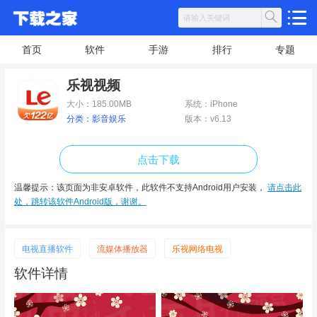
首页
软件
手游
排行
专题
乐视视频
大小：185.00MB
系统：iPhone
分类：影音娱乐
版本：v6.13
点击下载
温馨提示：该页面为非安卓软件，此软件不支持Android用户安装，
请点击此
处，跳转该软件Android版，谢谢。
电视直播软件
流媒体播放器
乐视网络电视
软件详情