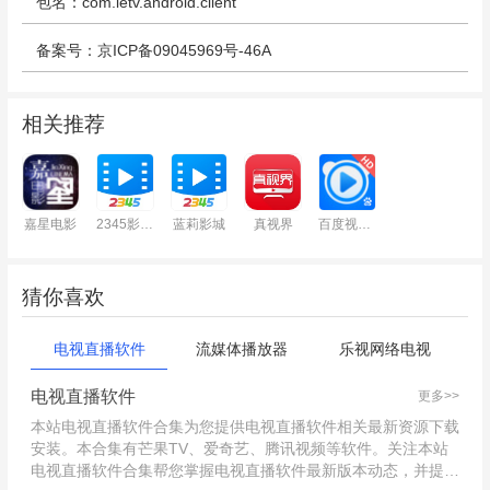
包名：com.letv.android.client
备案号：京ICP备09045969号-46A
相关推荐
嘉星电影
2345影视大全
蓝莉影城
真视界
百度视频HD
猜你喜欢
电视直播软件
流媒体播放器
乐视网络电视
电视直播软件
更多>>
本站电视直播软件合集为您提供电视直播软件相关最新资源下载
安装。本合集有芒果TV、爱奇艺、腾讯视频等软件。关注本站
电视直播软件合集帮您掌握电视直播软件最新版本动态，并提供