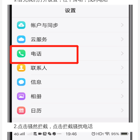
2.点击骚然拦截，点击拦截骚扰电话