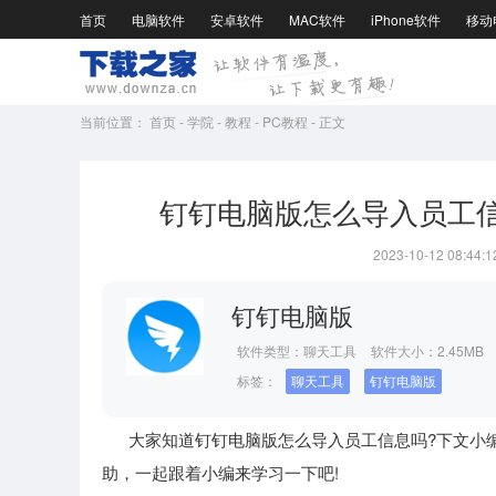
首页
电脑软件
安卓软件
MAC软件
iPhone软件
移动
当前位置：
首页
-
学院
-
教程
-
PC教程
-
正文
钉钉电脑版怎么导入员工
2023-10-12 08:44:1
钉钉电脑版
软件类型：
聊天工具
软件大小：2.45MB
标签：
聊天工具
钉钉电脑版
大家知道钉钉电脑版怎么导入员工信息吗?下文小编
助，一起跟着小编来学习一下吧!