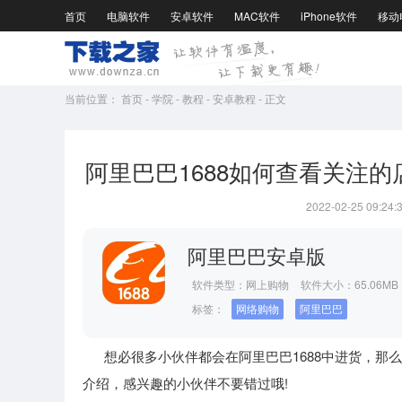
首页
电脑软件
安卓软件
MAC软件
iPhone软件
移动
当前位置：
首页
-
学院
-
教程
-
安卓教程
-
正文
阿里巴巴1688如何查看关注的
2022-02-25 09:24:
阿里巴巴安卓版
软件类型：
网上购物
软件大小：65.06MB
标签：
网络购物
阿里巴巴
想必很多小伙伴都会在阿里巴巴1688中进货，那么
介绍，感兴趣的小伙伴不要错过哦!