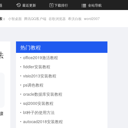
题
最近更新
下载排行
全站导航
索：
小智桌面
腾讯QQ客户端
谷歌浏览器
希沃白板
word2007
热门教程
法
office2019激活教程
fiddler安装教程
visio2013安装教程
ps调色教程
oracle数据库安装教程
sql2000安装教程
bt种子的使用方法
骤
autocad2018安装教程