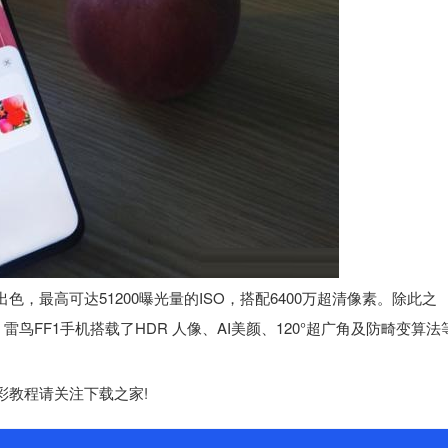
最高可达51200曝光量的ISO，搭配6400万超清像素。除此之
FF1手机搭载了HDR 人像、AI美颜、120°超广角及防畸变算法
教程请关注下载之家!