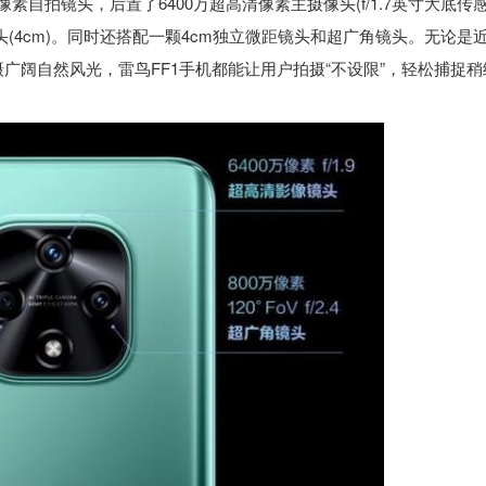
素自拍镜头，后置了6400万超高清像素主摄像头(f/1.7英寸大底传
素微距摄像头(4cm)。同时还搭配一颗4cm独立微距镜头和超广角镜头。无论是
广阔自然风光，雷鸟FF1手机都能让用户拍摄“不设限”，轻松捕捉稍