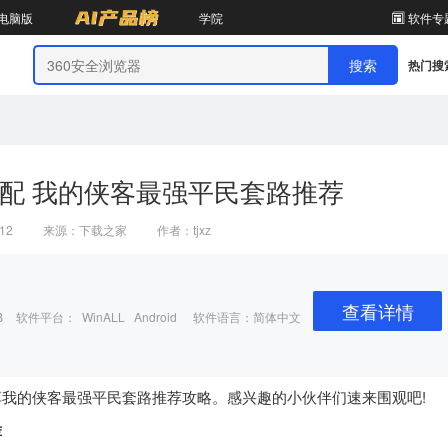
电脑版
学院
软件专
热门搜
配 我的侠客最强平民套路推荐
:12
来源：下载之家
作者：tjxz
查看详情
B
软件平台： WinALL Android
软件语言：简体中文
我的侠客最强平民套路推荐攻略。感兴趣的小伙伴们速来围观吧!
荐