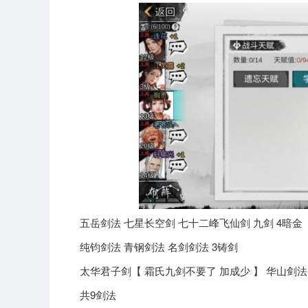
五岳剑法 七星长空剑 七十二峰飞仙剑 九剑 4暗金
纯钧剑法 青钢剑法 名剑剑法 3铸剑
太华君子剑【 霜氏九剑不要了 加成少 】 华山剑法
共9剑法