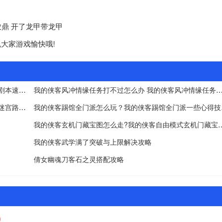
农鼎 开了龙甲带龙甲
大家游戏愉快哦!
我的侠客魔君乱江湖剧本怎么过？我的侠客魔君乱江湖剧本速刷攻略
我的侠客风冲情缘任务打不过怎么办 我的侠客风冲情缘
我的侠客迷雾域迷宫怎么走？我的侠客武炼巅峰迷雾域迷宫路线走法
我的侠客踢
我的侠客玄机门藏宝图怎么走?我的侠客自
我的侠客武学满了突破与上限解决攻略
倩女幽魂刀客石之灵搭配攻略