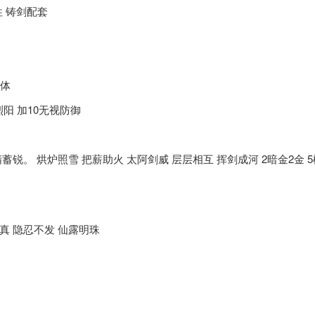
性 铸剑配套
阳体
阳 加10无视防御
锐。 烘炉照雪 把薪助火 太阿剑威 层层相互 挥剑成河 2暗金2金 5
真 隐忍不发 仙露明珠