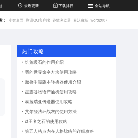
题
最近更新
下载排行
全站导航
索：
小智桌面
腾讯QQ客户端
谷歌浏览器
希沃白板
word2007
热门攻略
饥荒暖石的作用介绍
我的世界命令方块使用攻略
魔兽争霸版本转换器使用介绍
星露谷物语产油机使用攻略
泰拉瑞亚传送器使用攻略
艾尔登法环战灰的使用方法
cf王者之石的使用攻略
第五人格点内在人格脉络的详细攻略