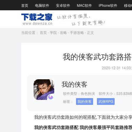
首页
电脑软件
安卓软件
MAC软件
iPhone软件
移动
当前位置：
首页
-
学院
-
攻略
-
手游攻略
-
正文
我的侠客武功套路搭
2020-12-31 14:03
我的侠客
软件类型：
角色扮演
软件大小：535.83M
标签：
我的侠客
武侠RPG
我的侠客武功套路如何的呢搭配,下面就为大家分享
我的侠客武功套路搭配 我的侠客最强平民套路推