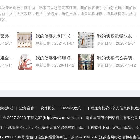
策略角色扮演手游，玩家可以恣意闯荡江湖。我的侠客新手小白怎么玩？我的侠
客新手入门图文攻略，包括门派选择，角色推荐，通关流程详解，道具获得等玩法心
侠客。
我的侠客武功套路搭配 我的侠客最强平民套路推荐
我的侠客九剑平民搭配推荐 我的侠客九剑搭配思路分享
我的侠客最强队友有哪些 我的侠客最强队友选择攻略
12-31
更新日期：2021-01-07
更新日期：2020-12-31
我的侠客情孝难全孝当先情缘怎么达成 我的侠客情孝难全孝当先情缘达成攻略
我的侠客张怀瑾好感突破怎么做 我的侠客张怀瑾好感度提升技巧
我的侠客怎么卖装备 我的侠客物品出售方法
11-11
更新日期：2020-11-12
更新日期：2020-11-12
版权声明
|
业务合作
|
软件提交
|
Cookie政策
|
下载服务协议&个人信息保护政
ight © 2007-2023 下载之家 (http://www.downza.cn). 南京星智万合网络科技有限公
软件下载资源提供商，提供安全无毒的绿色软件下载、手机软件下载、游戏下载等。高
202000189号
增值电信业务经营许可证：苏B2-20190284
江苏省网络违法和有害