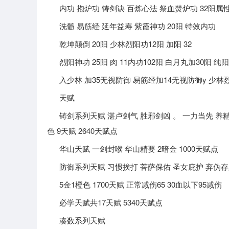
内功 抱炉功 铸剑诀 百炼心法 祭血焚炉功 32阳属
洗髓 易筋经 延年益寿 紫霞神功 20阳 特效内功
乾坤颠倒 20阳 少林烈阳功12阳 加阳 32
烈阳神功 25阳 肉 11内功102阳 白月丸加30阳 纯
入少林 加35无视防御 易筋经加14无视防御y 少林烈
天赋
铸剑系列天赋 湛卢剑气 胜邪剑凶 。 一力当先 养精蓄
色 9天赋 2640天赋点
华山天赋 一剑封喉 华山精要 2暗金 1000天赋点
防御系列天赋 习惯挨打 菩萨保佑 圣女庇护 弃伪存
5金1橙色 1700天赋 正常减伤65 30血以下95减伤
必学天赋共17天赋 5340天赋点
凑数系列天赋