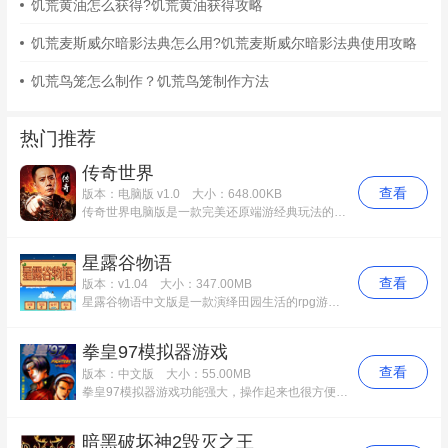
饥荒黄油怎么获得?饥荒黄油获得攻略
饥荒麦斯威尔暗影法典怎么用?饥荒麦斯威尔暗影法典使用攻略
饥荒鸟笼怎么制作？饥荒鸟笼制作方法
热门推荐
传奇世界
查看
版本：电脑版 v1.0
大小：648.00KB
传奇世界电脑版是一款完美还原端游经典玩法的传奇类角色扮演游戏，腾讯传奇世界电脑版游戏中神魔双雄，荣耀现世，全新版本“神渊魔域”跨服远征。魔君陈小春、神将刘烨，进驻明星服，火爆开服，福利升级! 十三年经典升级，一亿传奇兄弟逐鹿中州，随时随地，只求战个痛快!
星露谷物语
查看
版本：v1.04
大小：347.00MB
星露谷物语中文版是一款演绎田园生活的rpg游戏，支持最多4人协力游戏。在自己的农场中，玩家可以种庄稼、饲养牲畜，可以打造建筑或装饰自己的房子。此外，玩家还可以访问附近的村庄和集市，在这里可以见到其他角色，可以和人结婚哦。星露谷物语中文版烹饪、钓鱼、手工业，进入随机生成的洞穴中探险，找到新资源，同怪物战斗等等。
拳皇97模拟器游戏
查看
版本：中文版
大小：55.00MB
拳皇97模拟器游戏功能强大，操作起来也很方便，即使是新手用户，也能够轻易地熟练使用。97拳皇模拟器中文版版完全免费，界面美观，设计得非常人性化，拳皇97模拟器游戏是用户工作和生活中的好帮手。
暗黑破坏神2毁灭之王