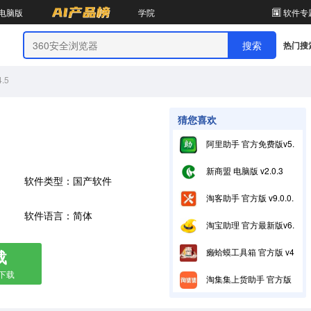
电脑版
学院
软件专
热门搜
.5
猜您喜欢
阿里助手 官方免费版v5.18.8.0
新商盟 电脑版 v2.0.3
软件类型：国产软件
淘客助手 官方版 v9.0.0.2
软件语言：简体
淘宝助理 官方最新版v6.2.3.0
载
癞蛤蟆工具箱 官方版 v4.0.0.9A
箱下载
淘集集上货助手 官方版 v1.1.7