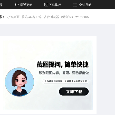
题
最近更新
下载排行
全站导航
索：
小智桌面
腾讯QQ客户端
谷歌浏览器
希沃白板
word2007