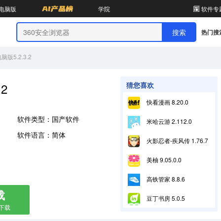
电脑版
学院
软件专
热门搜
版5.2.3.2
2
猜您喜欢
快看漫画 8.20.0
软件类型：国产软件
米哈云游 2.112.0
软件语言：简体
火影忍者-疾风传 1.76.76.8
美柚 9.05.0.0
高铁管家 8.8.6
载
豆丁书房 5.0.5
箱下载