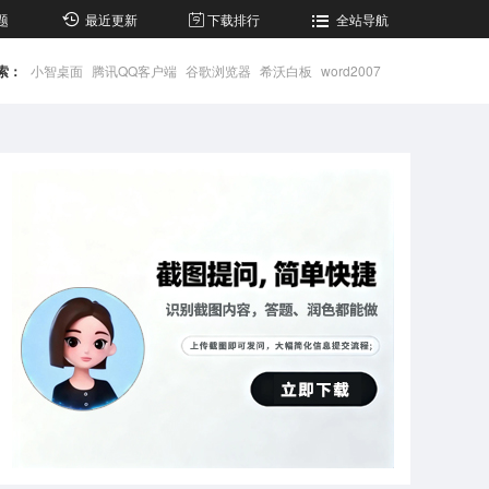
题
最近更新
下载排行
全站导航
索：
小智桌面
腾讯QQ客户端
谷歌浏览器
希沃白板
word2007