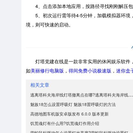
4、点击添加本地应用，按路径寻找刚刚解压包
5、初次运行需等待4-5分钟，加载模拟器环
境，则可快速的启动。
灯塔党建在线是一款非常实用的休闲娱乐软件，
如
美丽修行电脑版
，
得间免费小说极速版
，
迷你盒
相关文章
逃离塔科夫海岸线灯塔撤离点在哪?逃离塔科夫海岸线灯塔
魅族18怎么设置呼吸灯 魅族18置呼吸灯的方法
高德地图车机版安卓版发布 6.0.0 版本更新
饥荒魂灯有什么用?饥荒魂灯作用介绍
雷蛇鼠标驱动怎么设置灯光亮度?雷蛇鼠标驱动设置灯光亮