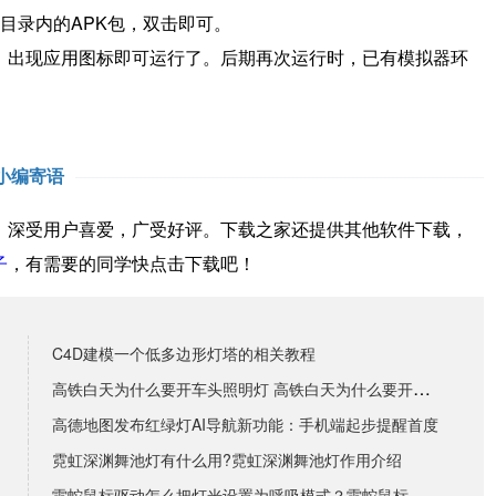
目录内的APK包，双击即可。
境，出现应用图标即可运行了。
后期再次运行时，已有模拟器环
小编寄语
深受用户喜爱，广受好评。下载之家还提供其他软件下载，
子
，有需要的同学快点击下载吧！
C4D建模一个低多边形灯塔的相关教程
高铁白天为什么要开车头照明灯 高铁白天为什么要开灯蚂
高德地图发布红绿灯AI导航新功能：手机端起步提醒首度
霓虹深渊舞池灯有什么用?霓虹深渊舞池灯作用介绍
雷蛇鼠标驱动怎么把灯光设置为呼吸模式？雷蛇鼠标驱动把