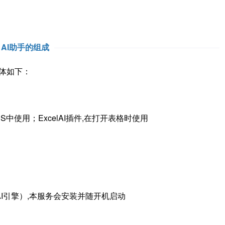
ce AI助手的组成
具体如下：
PS中使用；ExcelAI插件,在打开表格时使用
I引擎）,本服务会安装并随开机启动