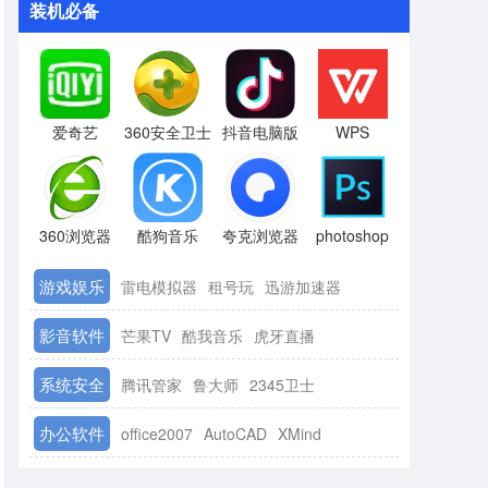
装机必备
爱奇艺
360安全卫士
抖音电脑版
WPS
360浏览器
酷狗音乐
夸克浏览器
photoshop
游戏娱乐
雷电模拟器
租号玩
迅游加速器
影音软件
芒果TV
酷我音乐
虎牙直播
系统安全
腾讯管家
鲁大师
2345卫士
办公软件
office2007
AutoCAD
XMind