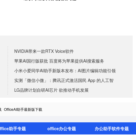
NVIDIA带来一款RTX Voice软件
苹果AI国行版获批 百度将为苹果提供AI搜索服务
小米小爱同学AI助手新版本发布：AI图片编辑功能引领
实测「微信小微」：腾讯正式激活国民 App 的人工智
LG品牌计划自研AI芯片 欲推动手机发展
载
OfficeAI助手最新版下载
ffice助手专题
office办公专题
办公助手软件专题