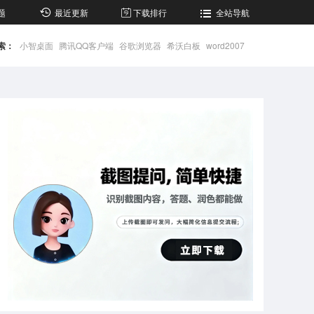
题
最近更新
下载排行
全站导航
索：
小智桌面
腾讯QQ客户端
谷歌浏览器
希沃白板
word2007