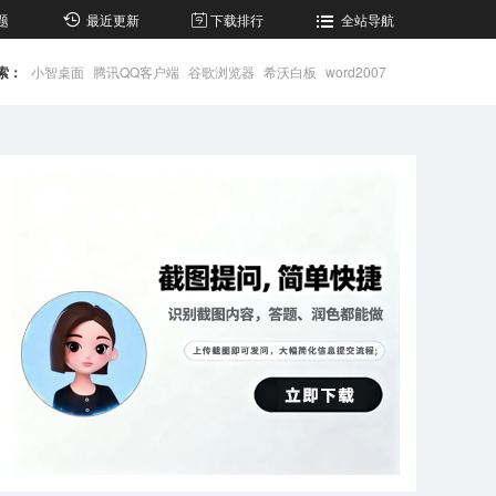
题
最近更新
下载排行
全站导航
索：
小智桌面
腾讯QQ客户端
谷歌浏览器
希沃白板
word2007