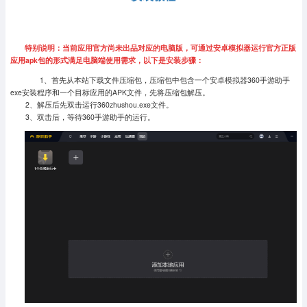
特别说明：当前应用官方尚未出品对应的电脑版，可通过安卓模拟器运行官方正版
应用apk包的形式满足电脑端使用需求，以下是安装步骤：
1、首先从本站下载文件压缩包，压缩包中包含一个安卓模拟器360手游助手
exe安装程序和一个目标应用的APK文件，先将压缩包解压。
2、解压后先双击运行360zhushou.exe文件。
3、双击后，等待360手游助手的运行。