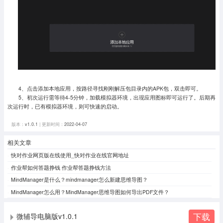
4、点击添加本地应用，按路径寻找刚刚解压包目录内的APK包，双击即可。
5、初次运行需等待4-5分钟，加载模拟器环境，出现应用图标即可运行了。
后期再
次运行时，已有模拟器环境，则可快速的启动。
版本：
v1.0.1
| 更新时间：
2022-04-07
相关文章
快对作业网页版在线使用_快对作业在线官网地址
作业帮如何答题挣钱 作业帮答题挣钱方法
MindManager是什么？mindmanager怎么新建思维导图？
MindManager怎么用？MindManager思维导图如何导出PDF文件？
下载
微辅导电脑版v1.0.1