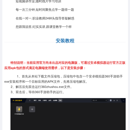
短视频讲作业,随时残片学习培训
每一次三分钟,短时间聚焦点学一题得一题
在线一对一,职业教师24钟头指导答疑解惑
您跟我说答,纪实实讲,跟课堂教学一个样
安装教程
特别说明：当前应用官方尚未出品对应的电脑版，可通过安卓模拟器运行官方正版
应用apk包的形式满足电脑端使用需求，以下是安装步骤：
1、首先从本站下载文件压缩包，压缩包中包含一个安卓模拟器360手游助手
exe安装程序和一个目标应用的APK文件，先将压缩包解压。
2、解压后先双击运行360zhushou.exe文件。
3、双击后，等待360手游助手的运行。