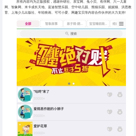
所有内容均为正版授权，感谢外研社、亲宝网、兔小贝、有伴网、六一儿童
网、智象网、米卡成长天地、蓝迪智慧乐园、空中幼儿园、熊猫乐园、妮妮猫、洪恩教
育、上海少儿出版社、年轮映画、可可小爱、网趣宝贝等内容合作伙伴的大力支持!