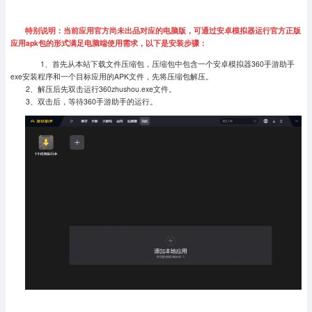
特别说明：当前应用官方尚未出品对应的电脑版，可通过安卓模拟器运行官方正版
应用apk包的形式满足电脑端使用需求，以下是安装步骤：
1、首先从本站下载文件压缩包，压缩包中包含一个安卓模拟器360手游助手
exe安装程序和一个目标应用的APK文件，先将压缩包解压。
2、解压后先双击运行360zhushou.exe文件。
3、双击后，等待360手游助手的运行。