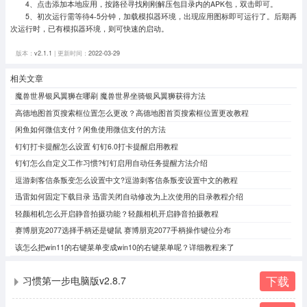
4、点击添加本地应用，按路径寻找刚刚解压包目录内的APK包，双击即可。
5、初次运行需等待4-5分钟，加载模拟器环境，出现应用图标即可运行了。
后期再
次运行时，已有模拟器环境，则可快速的启动。
版本：
v2.1.1
| 更新时间：
2022-03-29
相关文章
魔兽世界银风翼狮在哪刷 魔兽世界坐骑银风翼狮获得方法
高德地图首页搜索框位置怎么更改？高德地图首页搜索框位置更改教程
闲鱼如何微信支付？闲鱼使用微信支付的方法
钉钉打卡提醒怎么设置 钉钉6.0打卡提醒启用教程
钉钉怎么自定义工作习惯?钉钉启用自动任务提醒方法介绍
逗游刺客信条叛变怎么设置中文?逗游刺客信条叛变设置中文的教程
迅雷如何固定下载目录 迅雷关闭自动修改为上次使用的目录教程介绍
轻颜相机怎么开启静音拍摄功能？轻颜相机开启静音拍摄教程
赛博朋克2077选择手柄还是键鼠 赛博朋克2077手柄操作键位分布
该怎么把win11的右键菜单变成win10的右键菜单呢？详细教程来了
下载
习惯第一步电脑版v2.8.7