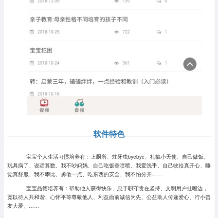
软件特色
宝宝个人生活习惯培养有：上厕所、蛀牙虫byebye、礼貌小天使、自己做饭、
玩具病了、说话算数、我不吵妈妈、自己吃饭香喷喷、我爱洗手、自己收拾真开心、睡
觉真舒服、我不攀比、勇敢一点、吃东西的安全、我不怕分开……
宝宝品德培养有：帮助他人获得快乐、忠于职守贵在坚持、文明用户挂嘴边，
宽以待人共和谐、心怀平等尊敬他人、利益面前诚信为先、公益助人传递爱心、行小善
友大爱、……