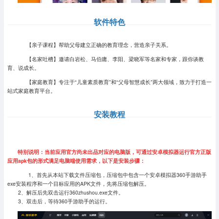
软件特色
【亲子课程】帮助父母建立正确的教育理念，营造亲子关系。
【名家吐槽】邀请白岩松、马伯庸、李阳、梁晓军等名家和专家，跟你谈教
育、说成长。
【家庭教育】专注于“儿童素质教育”和“父母智慧成长”两大领域，致力于打造一
站式家庭教育平台。
安装教程
特别说明：当前应用官方尚未出品对应的电脑版，可通过安卓模拟器运行官方正版
应用apk包的形式满足电脑端使用需求，以下是安装步骤：
1、首先从本站下载文件压缩包，压缩包中包含一个安卓模拟器360手游助手
exe安装程序和一个目标应用的APK文件，先将压缩包解压。
2、解压后先双击运行360zhushou.exe文件。
3、双击后，等待360手游助手的运行。