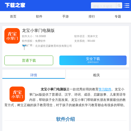
首页
软件
手游
排行
专题
龙宝小掌门电脑版
软件大小：18.00MB
软件语言：简体中文
软件授权：免费软件
支持系统：WinAll
软件厂商：
北京盛世启蒙教育科技有限公司
安全下载
普通下载
需360手机助手
详情
相关
龙宝小掌门电脑版
是一款优秀好用的教育
学习软件
。龙宝小
掌门pc版提供了普通话、汉字、诗词、成语、启蒙故事、儿童英语等
内容，帮助孩子全方面发展。龙宝小掌门帮助家长朋友掌握最佳的教
育方式，树立正确的孩子教育理念，对于孩子的健康成长学习教育都会有很多的帮助。
软件介绍