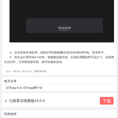
4、点击添加本地应用，按路径寻找刚刚解压包目录内的APK包，双击即可。
5、初次运行需等待4-5分钟，加载模拟器环境，出现应用图标即可运行了。
后期再
次运行时，已有模拟器环境，则可快速的启动。
版本：
v3.0.4
| 更新时间：
2022-03-25
相关文章
识字app大全-识字app哪个好
下载
七猫童话电脑版v3.0.4
同类推荐