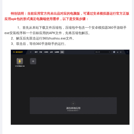
特别说明：当前应用官方尚未出品对应的电脑版，可通过安卓模拟器运行官方正版
应用apk包的形式满足电脑端使用需求，以下是安装步骤：
1、首先从本站下载文件压缩包，压缩包中包含一个安卓模拟器360手游助手
exe安装程序和一个目标应用的APK文件，先将压缩包解压。
2、解压后先双击运行360zhushou.exe文件。
3、双击后，等待360手游助手的运行。