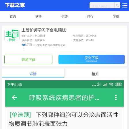
首页
软件
手游
排行
专题
主管护师学习平台电脑版
软件大小：44.33MB
软件语言：简体中文
软件授权：免费软件
支持系统：WinAll
软件厂商：
山东阿奇教育科技有限公司
安全下载
普通下载
需360手机助手
详情
相关