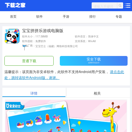
首页
软件
手游
排行
专题
宝宝拼拼乐游戏电脑版
软件大小：117.58MB
软件语言：简体中文
软件授权：免费软件
支持系统：WinAll
软件厂商：
宝宝巴士（福建）网络科技有限公司
安全下载
普通下载
需360手机助手
温馨提示：该页面为非安卓软件，此软件不支持Android用户安装，
请点击此
处，跳转该软件Android版，谢谢。
详情
相关