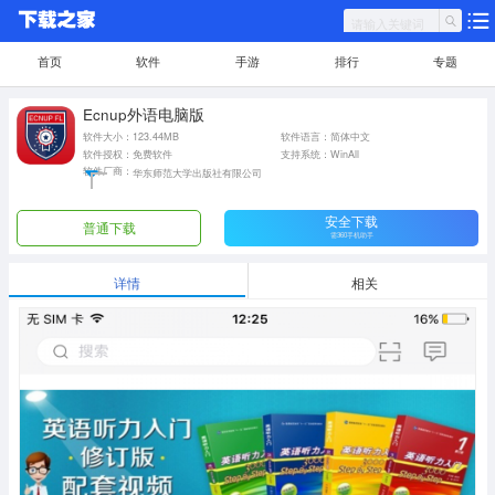
首页
软件
手游
排行
专题
Ecnup外语电脑版
软件大小：123.44MB
软件语言：简体中文
软件授权：免费软件
支持系统：WinAll
软件厂商：
华东师范大学出版社有限公司
安全下载
普通下载
需360手机助手
详情
相关