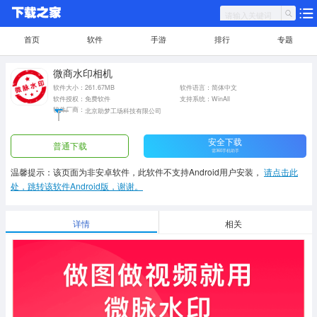
首页
软件
手游
排行
专题
微商水印相机
软件大小：261.67MB
软件语言：简体中文
软件授权：免费软件
支持系统：WinAll
软件厂商：
北京助梦工场科技有限公司
安全下载
普通下载
需360手机助手
温馨提示：该页面为非安卓软件，此软件不支持Android用户安装，
请点击此
处，跳转该软件Android版，谢谢。
详情
相关