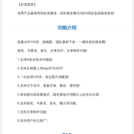
【好货推荐】
优秀产品被推荐到好货频道，得到更多曝光!招代理必选高精准渠道!
功能介绍
批量水印100张，做截图，团队素材下发，一键转发到朋友圈!
画笔、马赛克、箭头、全屏水印，文章制作功能!
1.支持N多在线水印模板!
2.支持从相册上传logo作为水印!
3.一次处理100张，保证图片清晰度!
4.支持文字水印，更换字体、颜色、透明度!
5.单张模式和批量模式，随意摆放不同图片上的水印位置;
6.支持画笔、马赛克、箭头、圈点等功能。
7.支持文章制作功能;
8.支持用户自主推广!