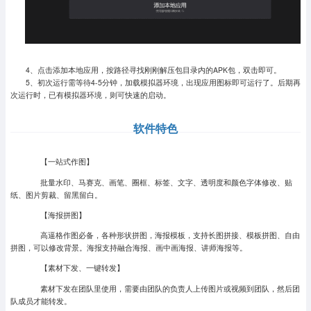
4、点击添加本地应用，按路径寻找刚刚解压包目录内的APK包，双击即可。
5、初次运行需等待4-5分钟，加载模拟器环境，出现应用图标即可运行了。
后期再
次运行时，已有模拟器环境，则可快速的启动。
软件特色
【一站式作图】
批量水印、马赛克、画笔、圈框、标签、文字、透明度和颜色字体修改、贴
纸、图片剪裁、留黑留白。
【海报拼图】
高逼格作图必备，各种形状拼图，海报模板，支持长图拼接、模板拼图、自由
拼图，可以修改背景。海报支持融合海报、画中画海报、讲师海报等。
【素材下发、一键转发】
素材下发在团队里使用，需要由团队的负责人上传图片或视频到团队，然后团
队成员才能转发。