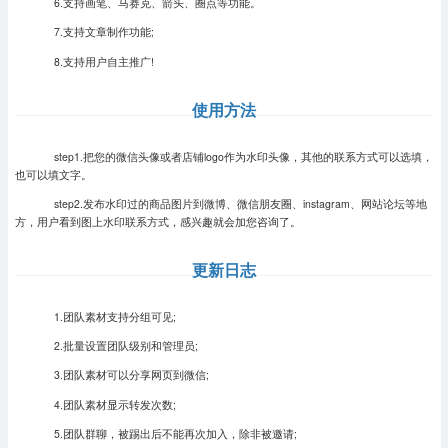
6.支持画笔、马赛克、箭头、圈点等功能。
7.支持文章制作功能;
8.支持用户自主推广!
使用方法
step1.把您的微信头像或者店铺logo作为水印头像，其他的联系方式可以选填，
也可以填文字。
step2.发布水印过的商品图片到微博、微信朋友圈、instagram、网站论坛等地
方，用户看到图上水印联系方式，感兴趣就会加您咨询了。
更新日志
1.团队素材支持分组可见;
2.批量设置团队级别和管理员;
3.团队素材可以分享网页到微信;
4.团队素材显示转发次数;
5.团队群聊，被踢出后不能再次加入，除非被邀请;