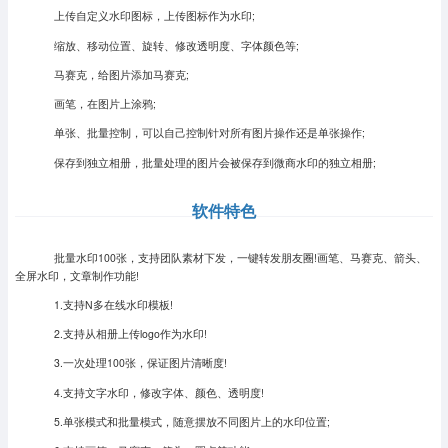
上传自定义水印图标，上传图标作为水印;
缩放、移动位置、旋转、修改透明度、字体颜色等;
马赛克，给图片添加马赛克;
画笔，在图片上涂鸦;
单张、批量控制，可以自己控制针对所有图片操作还是单张操作;
保存到独立相册，批量处理的图片会被保存到微商水印的独立相册;
软件特色
批量水印100张，支持团队素材下发，一键转发朋友圈!画笔、马赛克、箭头、
全屏水印，文章制作功能!
1.支持N多在线水印模板!
2.支持从相册上传logo作为水印!
3.一次处理100张，保证图片清晰度!
4.支持文字水印，修改字体、颜色、透明度!
5.单张模式和批量模式，随意摆放不同图片上的水印位置;