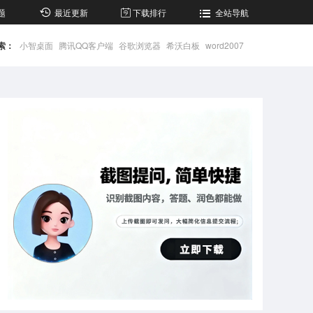
题
最近更新
下载排行
全站导航
索：
小智桌面
腾讯QQ客户端
谷歌浏览器
希沃白板
word2007