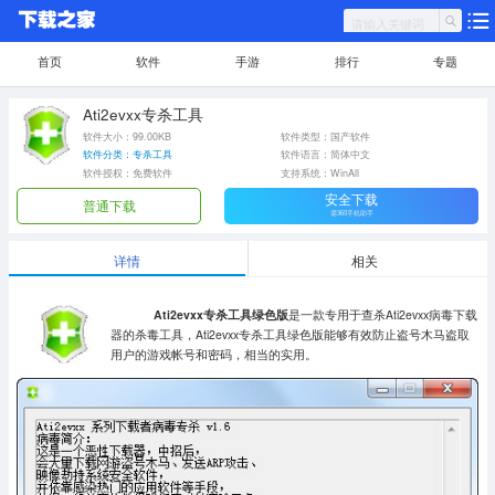
首页
软件
手游
排行
专题
Ati2evxx专杀工具
软件大小：99.00KB
软件类型：国产软件
软件分类：专杀工具
软件语言：简体中文
软件授权：免费软件
支持系统：WinAll
安全下载
普通下载
需360手机助手
详情
相关
Ati2evxx专杀工具绿色版
是一款专用于查杀Ati2evxx病毒下载
器的杀毒工具，Ati2evxx专杀工具绿色版能够有效防止盗号木马盗取
用户的游戏帐号和密码，相当的实用。