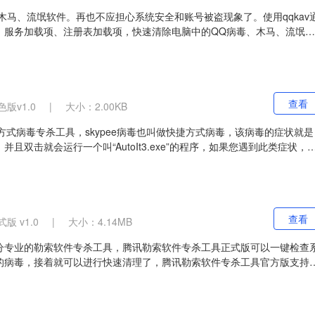
、木马、流氓软件。再也不应担心系统安全和账号被盗现象了。使用qqkav
、服务加载项、注册表加载项，快速清除电脑中的QQ病毒、木马、流氓软
清除病毒注册表残留项。
查看
版v1.0
|
大小：2.00KB
捷方式病毒专杀工具，skypee病毒也叫做快捷方式病毒，该病毒的症状就是
双击就会运行一个叫“AutoIt3.exe”的程序，如果您遇到此类症状，
杀。
查看
版 v1.0
|
大小：4.14MB
分专业的勒索软件专杀工具，腾讯勒索软件专杀工具正式版可以一键检查
的病毒，接着就可以进行快速清理了，腾讯勒索软件专杀工具官方版支持