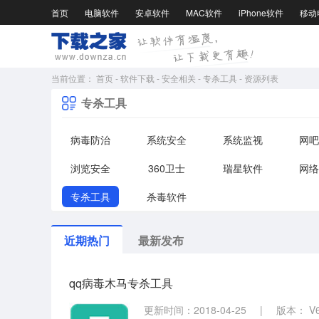
首页
电脑软件
安卓软件
MAC软件
iPhone软件
移动
当前位置：
首页
-
软件下载
-
安全相关
-
专杀工具
-
资源列表
专杀工具
病毒防治
系统安全
系统监视
网吧
浏览安全
360卫士
瑞星软件
网络
专杀工具
杀毒软件
近期热门
最新发布
qq病毒木马专杀工具
更新时间：2018-04-25
|
版本： V6