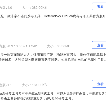
查看
版v1.0
|
大小：282.00KB
官方版是一款非常不错的杀毒工具，Heterodoxy Crouch病毒专杀工具官方版可
查看
v0.9.18.807-1.1.242
|
大小：63.38MB
omware官方版是一款页面简洁大方，适用范围广泛，功能丰富强大，操作逻辑简单易
越来越多，各种类型的勒索病毒防不胜防。如果你担心自己的电脑中了勒
s Anti-Ransomware(反勒索软件)官方版，这款软件是一款专业的反勒索软
加密用户文件之前对其进行隔离。
查看
版v1.1
|
大小：161.00KB
u盘修复工具及可牛杀毒u盘格式工具，可以对U盘进行杀毒，并能将U盘
盘专杀工具还能强力格式化U盘，是U盘的修复工具。