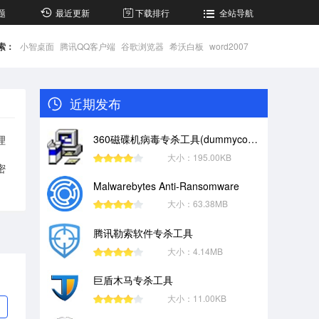
题
最近更新
下载排行
全站导航
索：
小智桌面
腾讯QQ客户端
谷歌浏览器
希沃白板
word2007
近期发布
360磁碟机病毒专杀工具(dummycom病毒专杀软件)
理
大小：195.00KB
密
Malwarebytes Anti-Ransomware
大小：63.38MB
腾讯勒索软件专杀工具
大小：4.14MB
巨盾木马专杀工具
大小：11.00KB