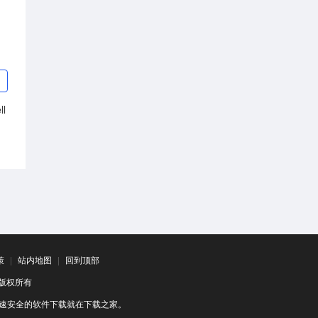
l
策
|
站内地图
|
回到顶部
司 版权所有
速安全的软件下载就在下载之家。