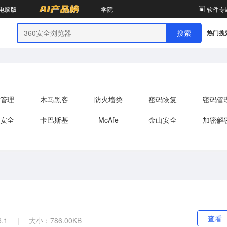
电脑版
学院
软件专
热门搜
管理
木马黑客
防火墙类
密码恢复
密码管
安全
卡巴斯基
McAfe
金山安全
加密解
查看
.1
|
大小：786.00KB