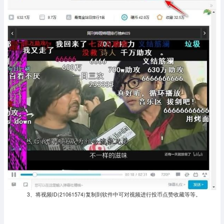
3、将视频ID(21061574)复制到软件中可对视频进行投币点赞收藏等等。