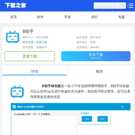
首页
软件
手游
排行
专题
B助手
软件大小：423.00KB
软件类型：国产软件
软件分类：杂类工具
软件语言：简体
软件授权：免费软件
支持系统：|WinAll|
安全下载
普通下载
需360手机助手
详情
相关
B助手绿色版
是一款小巧专业的哔哩哔哩助手，B助手绿色版
可以让你对Up主进行快速的关注操作，包括投币和点赞等，还可以查
询弹幕发送者的信息。