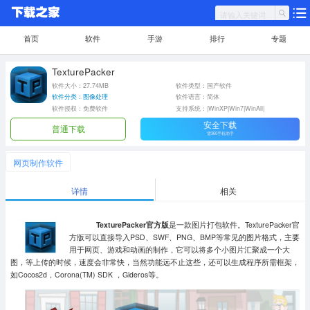
首页
软件
手游
排行
专题
TexturePacker
软件大小：27.74MB
软件类型：国产软件
软件分类：图像处理
软件语言：简体
软件授权：免费软件
支持系统：|WinXP|Win7|WinAll|
安全下载
普通下载
需360手机助手
网页制作软件
详情
相关
TexturePacker官方版
是一款图片打包软件。TexturePacker官
方版可以直接导入PSD、SWF、PNG、BMP等常见的图片格式，主要
用于网页、游戏和动画的制作，它可以将多个小图片汇聚成一个大
图，等上传的时候，速度会非常快，当然功能远不止这些，还可以生成程序所需框架，
如Cocos2d，Corona(TM) SDK ，Gideros等。