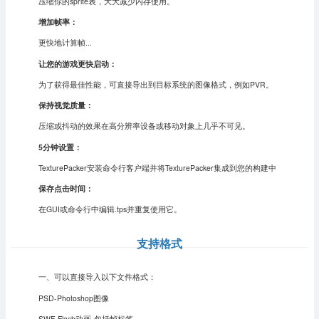
压缩你的sprite表，大大减少内存使用。
增加帧率：
更快地计算帧...
让您的游戏更快启动：
为了获得最佳性能，可直接导出到目标系统的图像格式，例如PVR。
保持视觉质量：
压缩或抖动的效果在高分辨率设备或移动对象上几乎不可见。
5分钟设置：
TexturePacker安装命令行客户端并将TexturePacker集成到您的构建中
保存点击时间：
在GUI或命令行中编辑.tps并重复使用它。
支持格式
一、可以直接导入以下文件格式：
PSD-Photoshop图像
SWF-Flash动画-包括帧标签