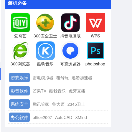
装机必备
爱奇艺
360安全卫士
抖音电脑版
WPS
360浏览器
酷狗音乐
夸克浏览器
photoshop
游戏娱乐
雷电模拟器
租号玩
迅游加速器
影音软件
芒果TV
酷我音乐
虎牙直播
系统安全
腾讯管家
鲁大师
2345卫士
办公软件
office2007
AutoCAD
XMind