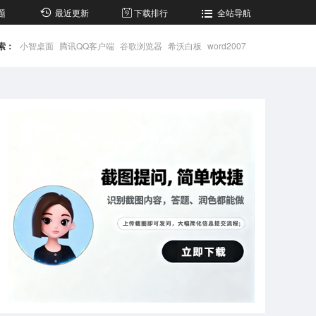
题
最近更新
下载排行
全站导航
索：
小智桌面
腾讯QQ客户端
谷歌浏览器
希沃白板
word2007