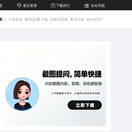
题
最近更新
下载排行
全站导航
索：
小智桌面
腾讯QQ客户端
谷歌浏览器
希沃白板
word2007