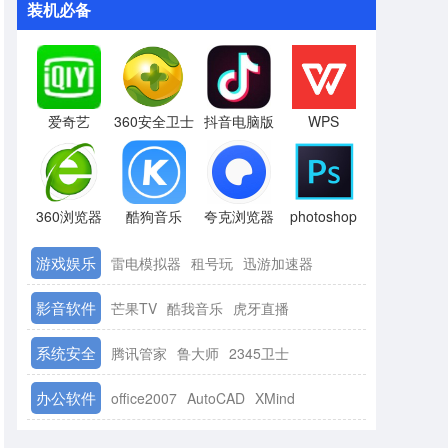
装机必备
爱奇艺
360安全卫士
抖音电脑版
WPS
360浏览器
酷狗音乐
夸克浏览器
photoshop
游戏娱乐
雷电模拟器
租号玩
迅游加速器
影音软件
芒果TV
酷我音乐
虎牙直播
系统安全
腾讯管家
鲁大师
2345卫士
办公软件
office2007
AutoCAD
XMind