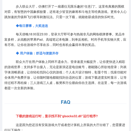
步入联众大厅，仿佛打开了一扇通往无限乐趣的“任意门”。这里有典雅的围棋
对弈，有智慧的中国象棋较量，还有老少皆宜的麻将和斗地主等经典游戏。更有令人心
跳加速的升级和飞行棋等刺激玩法。只需一次下载，就能收获成倍的快乐时光。
◆
每日赛事，大奖连连
每天傍晚18:00至23:00，登录大厅即可参与热闹非凡的网络棋牌赛事。奖品丰
富多样，从炫酷的苹果iPad、高端笔记本电脑，到单反相机、时尚手机等实物大奖，应
有尽有。让你在游戏中尽享欢乐，同时也有机会赢得丰厚的奖品。
◆
用户体验：舒适与便捷并存
联众大厅在用户体验上同样不遗余力。登录速度大幅提升，让你更快进入精彩
的游戏世界；支持多平台接入，无论是新浪还是电信账号，都能随心所欲地登录；列表
字体清晰易读，让你轻松找到心仪的游戏；个人名片设计独特，彰显个性；找座功能对
全体用户免费开放，让你随时随地都能找到合适的位置；游戏下载进度实时显示，让等
待过程不再枯燥；三人游戏三人桌，板凳和方位都由你自主选择。在这里，每一次游戏
都是一次全新的体验。
FAQ
下载的游戏运行时，显示找不到“glsocks32.dll”运行程序?
这是因为您还没有安装游戏大厅或者您计算机上所装的大厅出错了，您需要进
行以下操作：