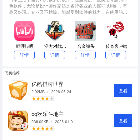
色软件，无论是设计师作家还是各行各业的人都可以用到，有
趣又好玩，专业又不枯燥。能感受到软件的魅力，在使用的过
程中也要注意一些使用帮助才能尽快上手哦。
哔哩哔哩
浩方对战平台客户端
合金弹头
传奇客户端
详情
详情
详情
详情
同类推荐
亿酷棋牌世界
查看
2.92MB
/
2026-06-24
qq欢乐斗地主
查看
938.00KB
/
2026-01-01