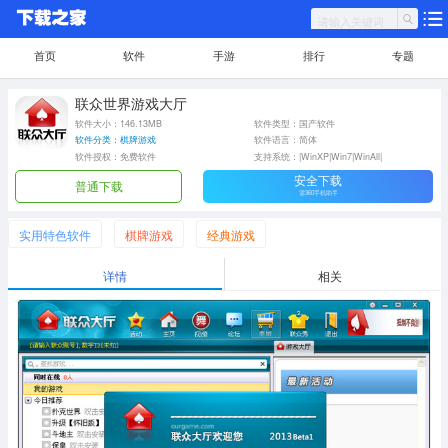
首页
软件
手游
排行
专题
联众世界游戏大厅
软件大小：146.13MB
软件类型：国产软件
软件分类：棋牌游戏
软件语言：简体
软件授权：免费软件
支持系统：|WinXP|Win7|WinAll|
安全下载
普通下载
需360手机助手
实用特色软件
棋牌游戏
经典游戏
详情
相关