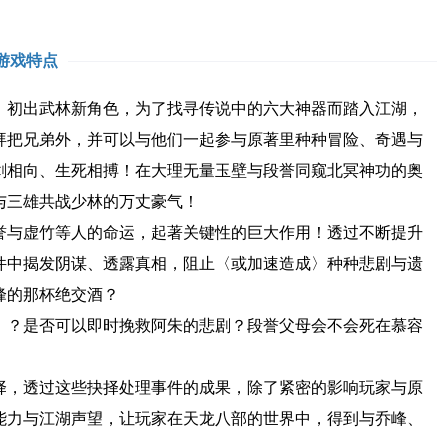
游戏特点
、初出武林新角色，为了找寻传说中的六大神器而踏入江湖，
拜把兄弟外，并可以与他们一起参与原著里种种冒险、奇遇与
剑相向、生死相搏！在大理无量玉壁与段誉同窥北冥神功的奥
与三雄共战少林的万丈豪气！
誉与虚竹等人的命运，起著关键性的巨大作用！透过不断提升
件中揭发阴谋、透露真相，阻止〈或加速造成〉种种悲剧与遗
峰的那杯绝交酒？
！？是否可以即时挽救阿朱的悲剧？段誉父母会不会死在慕容
择，透过这些抉择处理事件的成果，除了紧密的影响玩家与原
能力与江湖声望，让玩家在天龙八部的世界中，得到与乔峰、