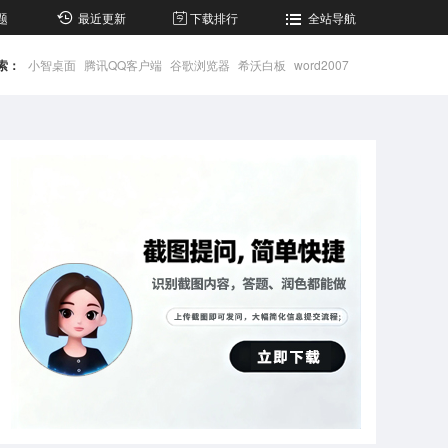
题
最近更新
下载排行
全站导航
索：
小智桌面
腾讯QQ客户端
谷歌浏览器
希沃白板
word2007