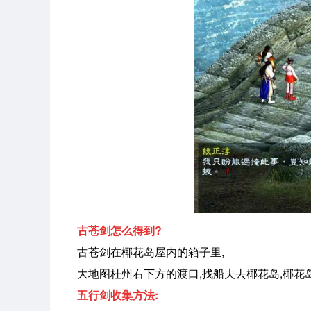
古苍剑怎么得到?
古苍剑在椰花岛屋内的箱子里,
大地图桂州右下方的渡口,找船夫去椰花岛,椰花
五行剑收集方法: