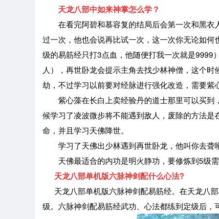
天龙八部中如来神掌怎么学？
在看完阿碧和慕容复的结局后会第一次和黑衣
过一次，他也会说再比试一次，这一次你无论如何也
级的易筋经只打3点血，他随便打我一次就是999
人），再世卧龙会提示主角去找少林神僧，这个时
劫，不过学习以前要对经脉进行强化改造，需要紫
紫心藻在长白上卖经验丹的道士那里可以买到
候学习了凌波微步将不能遇到敌人，废除的方法是
命，并且学习天佛降世。
学习了天佛出少林遇到再世卧龙，他叫你去聋
天佛最适合的内功是明火静功，要修炼到5级
天龙八部单机版六脉神剑配什么心法?
天龙八部单机版六脉神剑配易筋经。在天龙八部单
级。六脉神剑配易筋经武功、心法都练到定级后，可攻