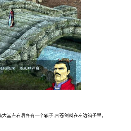
岛大堂左右后各有一个箱子,古苍剑就在左边箱子里。