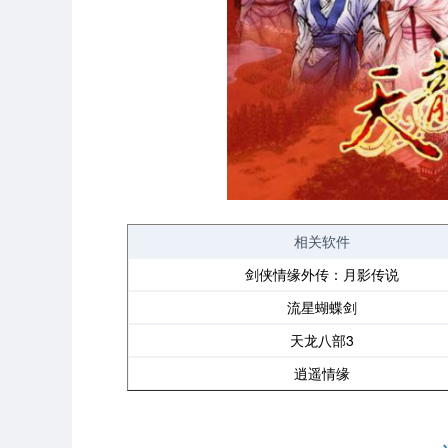
相关软件
剑侠情缘外传：月影传说
流星蝴蝶剑
天龙八部3
逍遥情缘