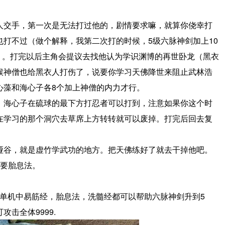
人交手，第一次是无法打过他的，剧情要求嘛，就算你侥幸打
打不过（做个解释，我第二次打的时候，5级六脉神剑加上10
9）。打完以后主角会提议去找他认为学识渊博的再世卧龙（黑衣
候神僧也给黑衣人打伤了，说要你学习天佛降世来阻止武林浩
心藻和海心子各8个加上神僧的内力才行。
，海心子在硫球的最下方打忍者可以打到，注意如果你这个时
在学习的那个洞穴去草席上方转转就可以废掉。打完后回去复
哑谷，就是虚竹学武功的地方。把天佛练好了就去干掉他吧。
需要胎息法。
机中易筋经，胎息法，洗髓经都可以帮助六脉神剑升到5
击全体9999.